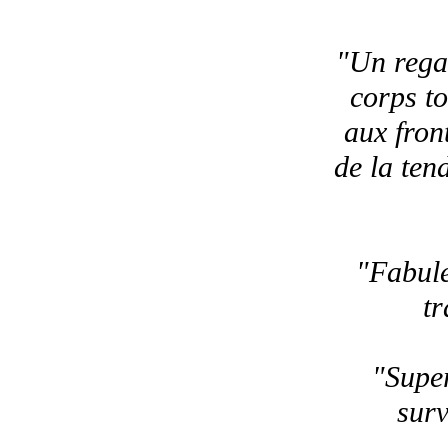
"Un regar
corps t
aux fron
de la ten
"Fabule
tr
"Super
surv