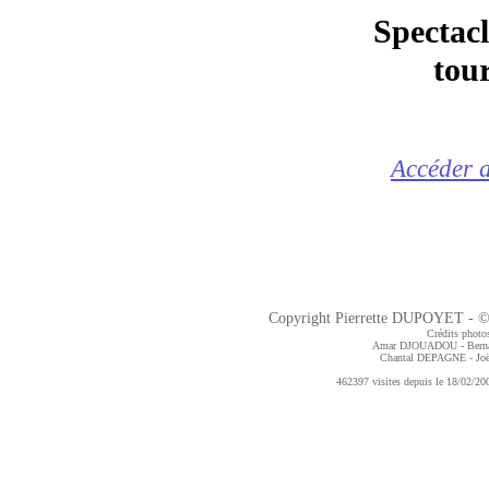
Spectacl
tou
Accéder a
Copyright Pierrette DUPOYET - ©2
Crédits photos
Amar DJOUADOU - Bern
Chantal DEPAGNE
- J
462397 visites depuis le 18/02/200