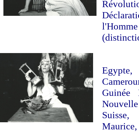
Révolut
Déclar
l'Hom
(distinct
Egypte,
Camero
Guinée E
Nouvell
Suisse,
Maurice, 