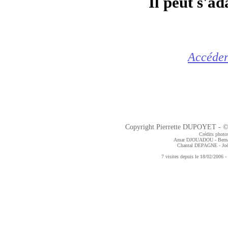
Il peut s'ad
Accéder
Copyright Pierrette DUPOYET - ©2
Crédits photos
Amar DJOUADOU - Bern
Chantal DEPAGNE
- J
7 visites depuis le 18/02/2006 - 