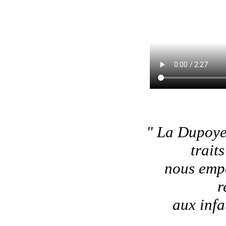
" La Dupoye
trait
nous empo
r
aux infa