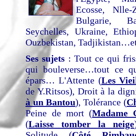
Ecosse, Nlle-
Bulgarie, B
Seychelles, Ukraine, Ethiop
Ouzbekistan, Tadjikistan…et
Ses sujets
: Tout ce qui fri
qui bouleverse…tout ce qu
épars… L'Attente (
Les Vie
de Y.Ritsos), Droit à la digni
à un Bantou
), Tolérance (
Ch
Peine de mort (
Madame Gu
(
Laisse tomber la neige
Solitude (
Côté Rimbau