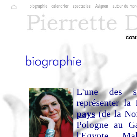
L'une des s
représenter l
pays
(de la Nor
Pologne au G
l'Egypte, Ma