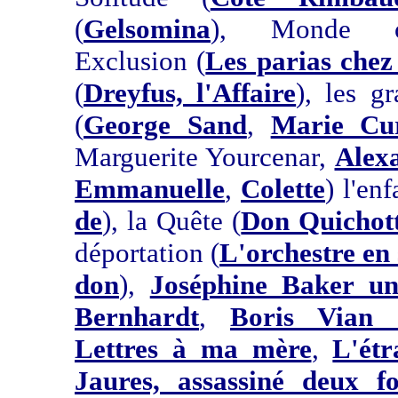
(
Gelsomina
), Monde o
Exclusion (
Les parias che
(
Dreyfus, l'Affaire
), les g
(
George Sand
,
Marie Cu
Marguerite Yourcenar,
Alex
Emmanuelle
,
Colette
) l'en
de
), la Quête (
Don Quichott
déportation (
L'orchestre en 
don
),
Joséphine Baker un
Bernhardt
,
Boris Vian J
Lettres à ma mère
,
L'ét
Jaures, assassiné deux fo