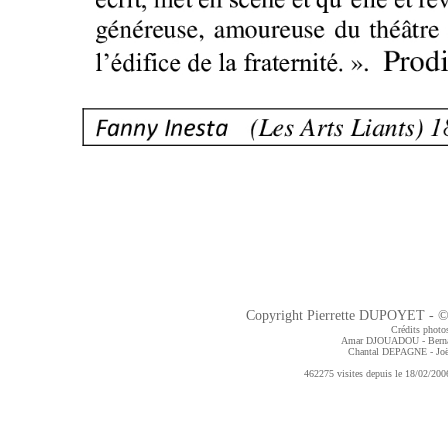
Copyright Pierrette DUPOYET - ©2
Crédits photos
Amar DJOUADOU - Bern
Chantal DEPAGNE
- J
462275 visites depuis le 18/02/2006